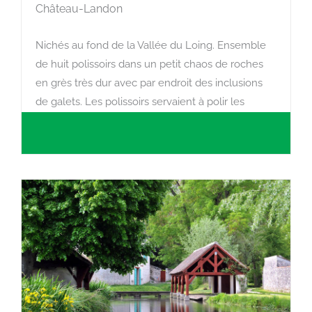
Château-Landon
Nichés au fond de la Vallée du Loing. Ensemble
de huit polissoirs dans un petit chaos de roches
en grès très dur avec par endroit des inclusions
de galets. Les polissoirs servaient à polir les
haches préalablement taillées à l'époque
néolithique.