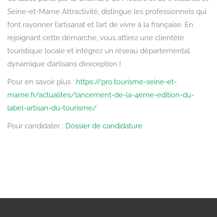
Seine-et-Marne Attractivité, distingue les professionnels qui
font rayonner l’artisanat et l’art de vivre à la française. En
rejoignant cette démarche, vous attirez une clientèle
touristique locale et intégrez un réseau départemental
dynamique d’artisans d’exception !
Pour en savoir plus :
https://pro.tourisme-seine-et-
marne.fr/actualites/lancement-de-la-4eme-edition-du-
label-artisan-du-tourisme/
Pour candidater :
Dossier de candidature