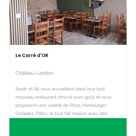
Le Carré d'OR
Château-Landon
Sarah et Ali vous accueillent dans leur tout
nouveau restaurant rénové avec goût et vous
proposent une variété de Pizza, Hamburger,
Grillades, Pâtes, le tout fait maison avec des
produits frais (et oui même les pâtes sont faites
maison !).