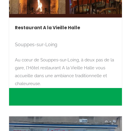
Restaurant A la Vieille Halle
Souppes-sur-Loing
Au cœur de Souppes-sur-Loing, à deux pas de la
gare, l'Hôtel restaurant A la Vieille Halle vous
accueille dans une ambiance traditionnelle et
chaleureuse.