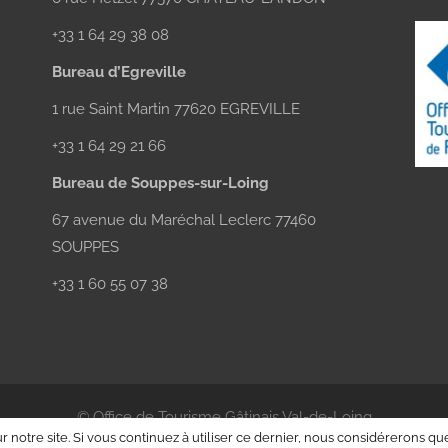
+33 1 64 29 38 08
Bureau d’Egreville
1 rue Saint Martin 77620 EGREVILLE
+33 1 64 29 21 66
Bureau de Souppes-sur-Loing
67 avenue du Maréchal Leclerc 77460
SOUPPES
+33 1 60 55 07 38
© Office de Tourisme Gâtinais Val-de-Loing
 notre site. Si vous continuez à utiliser ce dernier, nous considérerons que
Siège social /
Réalisation
Aneol