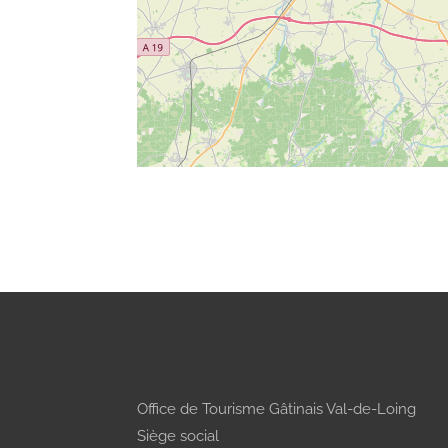
Office de Tourisme Gâtinais Val-de-Loing
Siège social