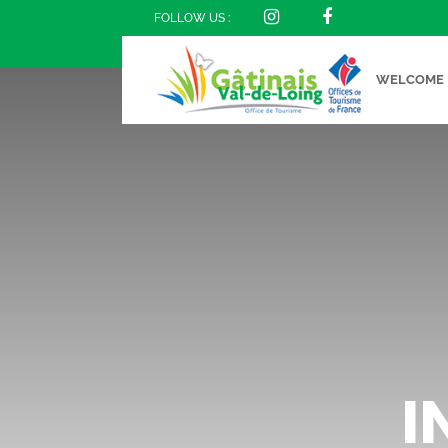
FOLLOW US :
WELCOME
I