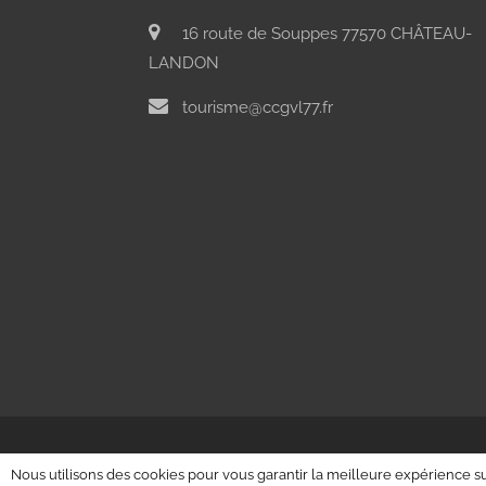
16 route de Souppes 77570 CHÂTEAU-
LANDON
tourisme@ccgvl77.fr
Nous utilisons des cookies pour vous garantir la meilleure expérience sur