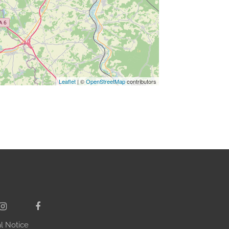
Leaflet
| ©
OpenStreetMap
contributors
l Notice