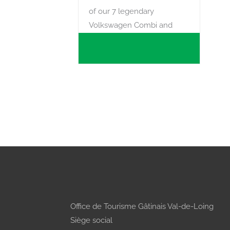
of our 7 legendary
Volkswagen Combi and
escape for one or more
days with the only
watchword, take your time
and enjoy the present
moment.
Office de Tourisme Gâtinais Val-de-Loing
Siège social