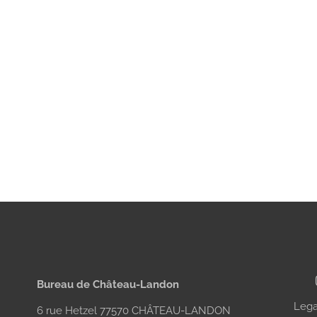
Bureau de Château-Landon
Lega
6 rue Hetzel 77570 CHÂTEAU-LANDON