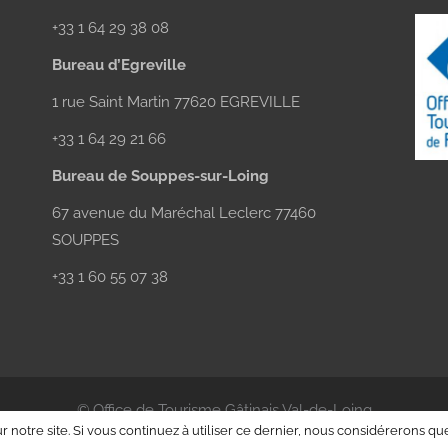
+33 1 64 29 38 08
Bureau d’Egreville
1 rue Saint Martin 77620 EGREVILLE
+33 1 64 29 21 66
Bureau de Souppes-sur-Loing
67 avenue du Maréchal Leclerc 77460
SOUPPES
+33 1 60 55 07 38
© Office de Tourisme Gâtinais Val-de-Loing
 notre site. Si vous continuez à utiliser ce dernier, nous considérerons que
Siège social /
Réalisation
Aneol