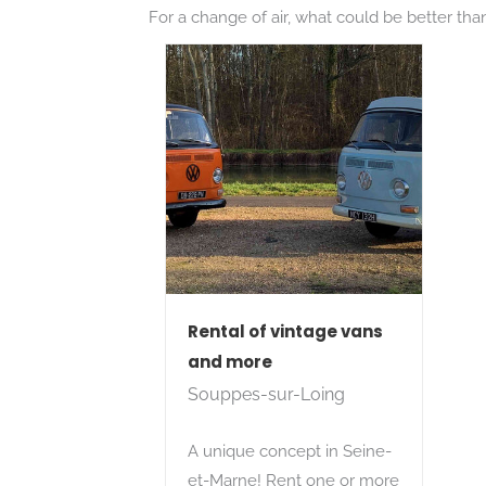
For a change of air, what could be better th
Search
Rental of vintage vans
and more
Souppes-sur-Loing
A unique concept in Seine-
et-Marne! Rent one or more