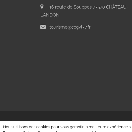
16 route de Souppes 77570 CHÂTEAU-
LANDON
tourisme@ccgvl77.fr
Nous utilisons des cookies pour vous garantir la meilleure expérience sur