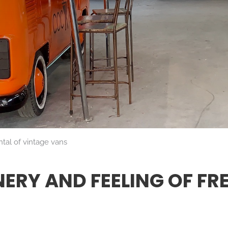
tal of vintage vans
ERY AND FEELING OF F