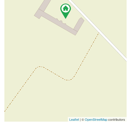
Leaflet
| ©
OpenStreetMap
contributors