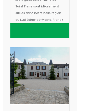
Saint Pierre sont idéalement
situés dans notre belle région
du Sud Seine-et-Marne. Prenez
le temps de venir vous reposer
ou faire la fête, en famille,
entre amis et profiter d'un
espace nature en pleine
campagne.