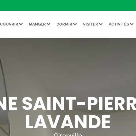
ÉCOUVRIR
MANGER
DORMIR
VISITER
ACTIVITÉS
E SAINT-PIERRE
LAVANDE
Gironville