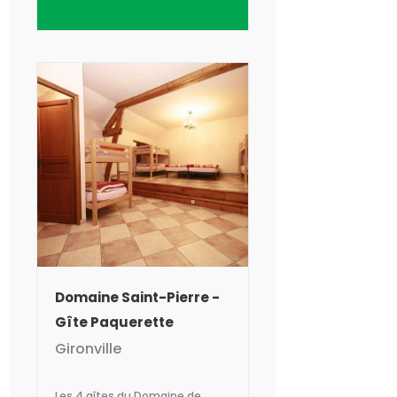
famille, entre amis et profiter
d'un espace nature en pleine
campagne et de notre piscine
chauffée.
Domaine Saint-Pierre -
Gîte Paquerette
Gironville
Les 4 gîtes du Domaine de