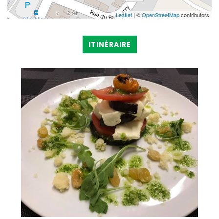
Leaflet
| ©
OpenStreetMap
contributors
ITINÉRAIRE