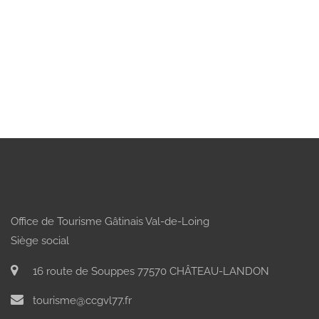
Office de Tourisme Gâtinais Val-de-Loing
Siège social
16 route de Souppes 77570 CHÂTEAU-LANDON
tourisme@ccgvl77.fr