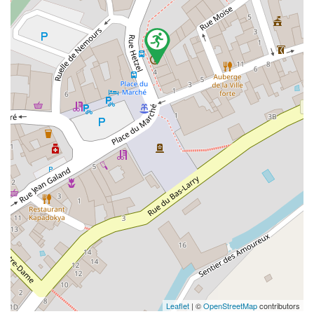
Leaflet
| ©
OpenStreetMap
contributors