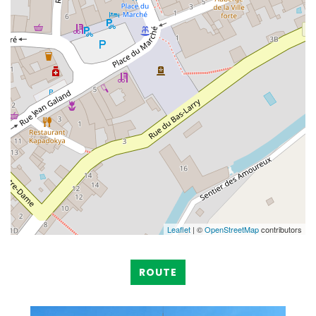
Leaflet
| ©
OpenStreetMap
contributors
ROUTE