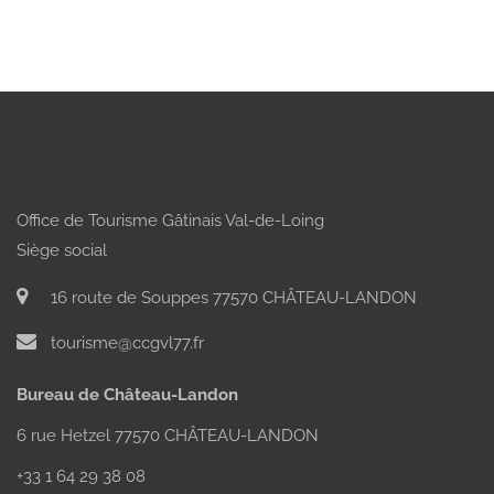
Office de Tourisme Gâtinais Val-de-Loing
Siège social
16 route de Souppes 77570 CHÂTEAU-LANDON
tourisme@ccgvl77.fr
Bureau de Château-Landon
6 rue Hetzel 77570 CHÂTEAU-LANDON
+33 1 64 29 38 08