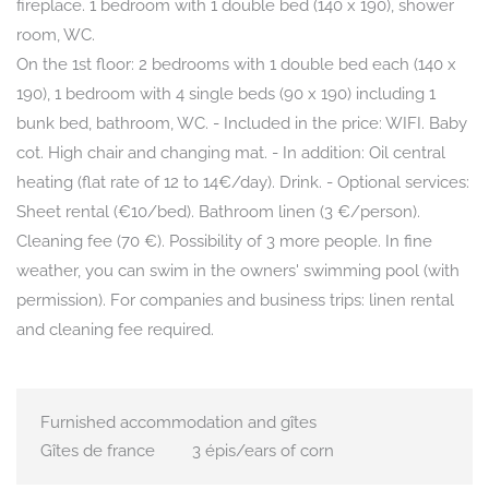
fireplace. 1 bedroom with 1 double bed (140 x 190), shower
room, WC.
On the 1st floor: 2 bedrooms with 1 double bed each (140 x
190), 1 bedroom with 4 single beds (90 x 190) including 1
bunk bed, bathroom, WC. - Included in the price: WIFI. Baby
cot. High chair and changing mat. - In addition: Oil central
heating (flat rate of 12 to 14€/day). Drink. - Optional services:
Sheet rental (€10/bed). Bathroom linen (3 €/person).
Cleaning fee (70 €). Possibility of 3 more people. In fine
weather, you can swim in the owners' swimming pool (with
permission). For companies and business trips: linen rental
and cleaning fee required.
Furnished accommodation and gîtes
Gîtes de france
3 épis/ears of corn