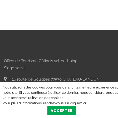
Office de Tourisme Gâtinais Val-de-Loing
Siège social
16 route de Souppes 77570 CHÂTEAU-LANDON
Nous utilisons des cookies pour vous garantir la meilleure expérience s
tourisme@ccgvl77.fr
notre site. Si vous continuez à utiliser ce dernier, nous considérerons qu
vous acceptez l'utilisation des cookies.
Bureau de Château-Landon
Pour plus d'informations, rendez-vous sur
cliquez ici
.
ACCEPTER
6 rue Hetzel 77570 CHÂTEAU-LANDON