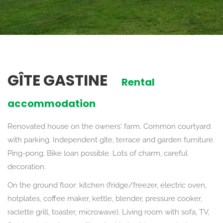
GÎTE GASTINE
Rental
accommodation
Renovated house on the owners' farm. Common courtyard
with parking. Independent gîte, terrace and garden furniture.
Ping-pong. Bike loan possible. Lots of charm, careful
decoration.
On the ground floor: kitchen (fridge/freezer, electric oven,
hotplates, coffee maker, kettle, blender, pressure cooker,
raclette grill, toaster, microwave). Living room with sofa, TV,