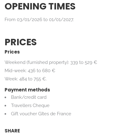
OPENING TIMES
From 03/01/2026 to 01/01/2027.
PRICES
Prices
Weekend (furnished property): 339 to 529 €
Mid-week: 436 to 680 €
Week: 484 to 755 €.
Payment methods
Bank/credit card
Travellers Cheque
Gift voucher Gîtes de France
SHARE