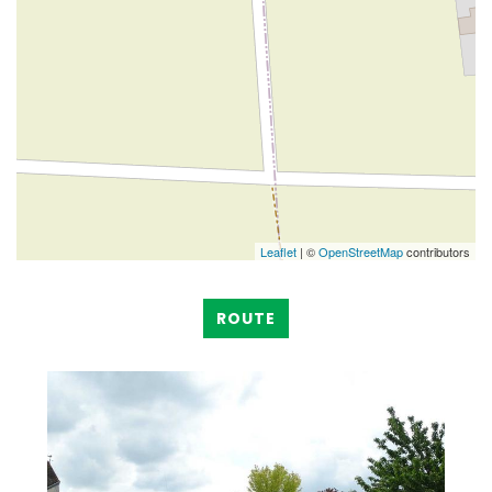
Leaflet
| ©
OpenStreetMap
contributors
ROUTE