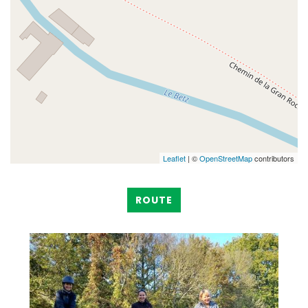
Leaflet
| ©
OpenStreetMap
contributors
ROUTE