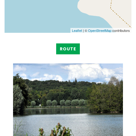
Leaflet
| ©
OpenStreetMap
contributors
ROUTE