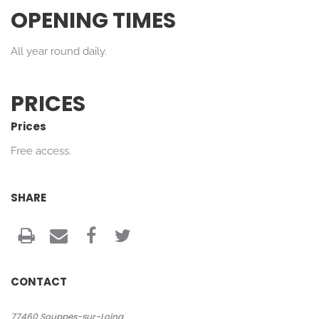
OPENING TIMES
All year round daily.
PRICES
Prices
Free access.
SHARE
CONTACT
Search
77460
Souppes-sur-Loing