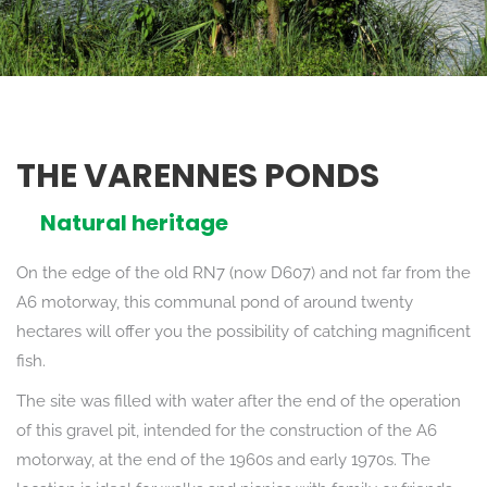
THE VARENNES PONDS
Natural heritage
On the edge of the old RN7 (now D607) and not far from the
A6 motorway, this communal pond of around twenty
hectares will offer you the possibility of catching magnificent
fish.
The site was filled with water after the end of the operation
of this gravel pit, intended for the construction of the A6
motorway, at the end of the 1960s and early 1970s. The