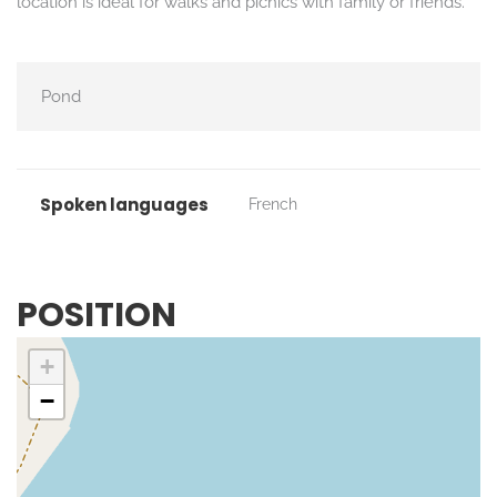
location is ideal for walks and picnics with family or friends.
Pond
Spoken languages
French
POSITION
+
−