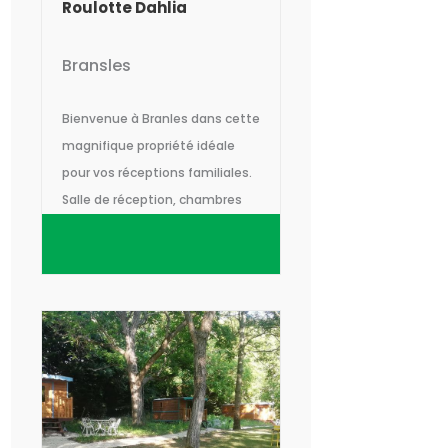
Roulotte Dahlia
Bransles
Bienvenue à Branles dans cette
magnifique propriété idéale
pour vos réceptions familiales.
Salle de réception, chambres
d'hôtes, hébergements
insolites pour un séjour
inoubliable en Seine-et-Marne
au sud de Fontainebleau.