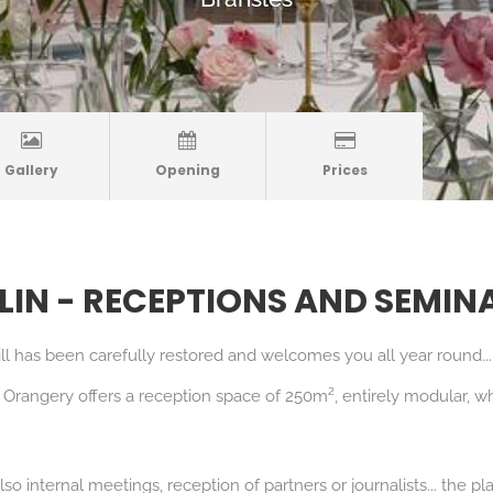
Gallery
Opening
Prices
LIN - RECEPTIONS AND SEMIN
ill has been carefully restored and welcomes you all year round...
e Orangery offers a reception space of 250m², entirely modular, w
lso internal meetings, reception of partners or journalists... the p