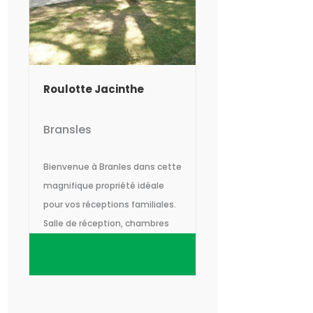
Roulotte Jacinthe
Bransles
Bienvenue à Branles dans cette
magnifique propriété idéale
pour vos réceptions familiales.
Salle de réception, chambres
d'hôtes, hébergements
insolites pour un séjour
inoubliable en Seine-et-Marne
au sud de Fontainebleau.