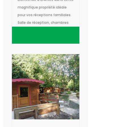
magnifique propriété idéale
pour vos réceptions familiales.
Salle de réception, chambres
d'hôtes, hébergements
insolites pour un séjour
inoubliable en Seine-et-Marne
au sud de Fontainebleau.